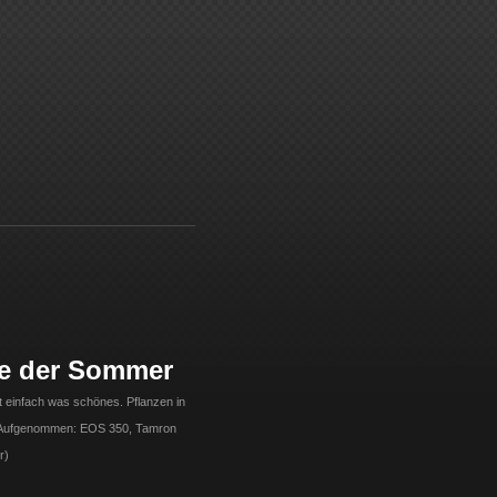
be der Sommer
 einfach was schönes. Pflanzen in
 (Aufgenommen: EOS 350, Tamron
r)