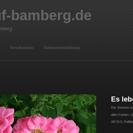
uf-bamberg.de
mberg
Verschiedenes
Datenschutzerklärung
Es le
Der Sommer ist
allen Farben.
XR Di II, Polfilte