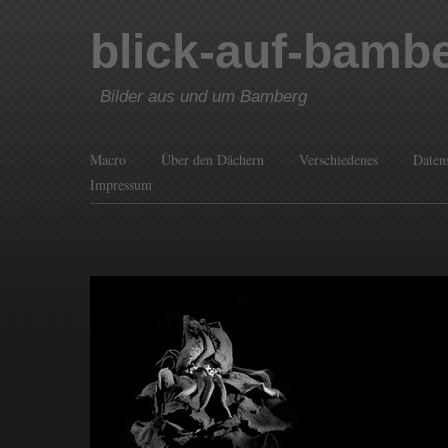
blick-auf-bamb
Bilder aus und um Bamberg
Macro
Über den Dächern
Verschiedenes
Daten
Impressum